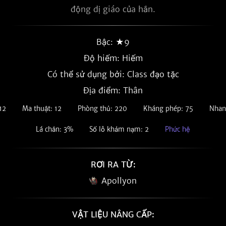
động dị giáo của hắn.
Bậc: ★9
Độ hiếm:
Hiếm
Có thể sử dụng bởi: Class đạo tặc
Địa điểm: Thân
12
Ma thuật: 12
Phòng thủ: 220
Kháng phép: 75
Nhan
Lá chắn: 3%
Số lỗ khảm nạm: 2
Phức hệ
RƠI RA TỪ:
Apollyon
VẬT LIỆU NÂNG CẤP: