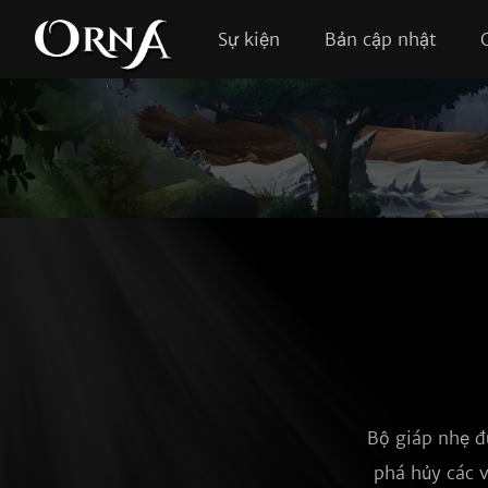
Sự kiện
Bản cập nhật
Bộ giáp nhẹ đư
phá hủy các v