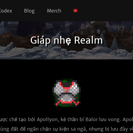
Codex
Blog
Merch
Giáp nhẹ Realm
ợc chế tạo bởi Apollyon, kẻ thần bí Balor lưu vong. Apol
ùng đất để ngăn chặn sự kiện sa ngã, nhưng bị lưu đày v