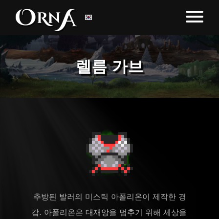
렐름 가브
추방된 발러의 미스틱 아폴리온이 제작한 경
갑. 아폴리온은 대재앙을 멈추기 위해 세상을 