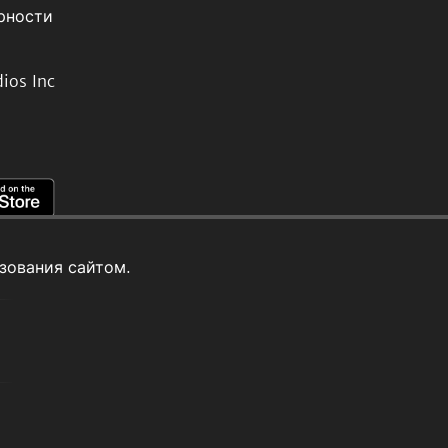
рности
ios Inc
зования сайтом.