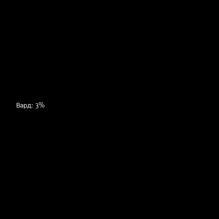
5
Вард: 3%