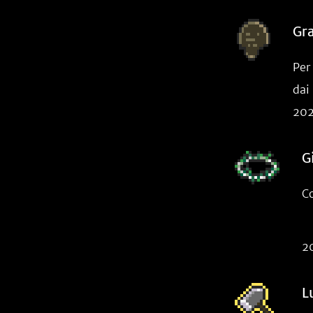
Gr
Per
dai
202
G
Co
2
L