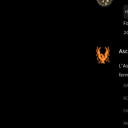
Fo
2
Asc
L'As
ferm
RA
BO
FA
M