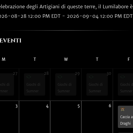
lebrazione degli Artigiani di queste terre, il Lumilabore è
026-08-28 12:00 PM EDT - 2026-09-04 12:00 PM EDT
Eventi
M
T
W
T
F
27
28
29
30
ochi di
Giochi di
Giochi di
Giochi di
Giochi d
mner
Sumner
Sumner
Sumner
Sumner
3
4
5
6
Caccia a
Draghi