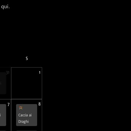
 qui.
S
31
1
i
7
8
i
Caccia ai
Draghi