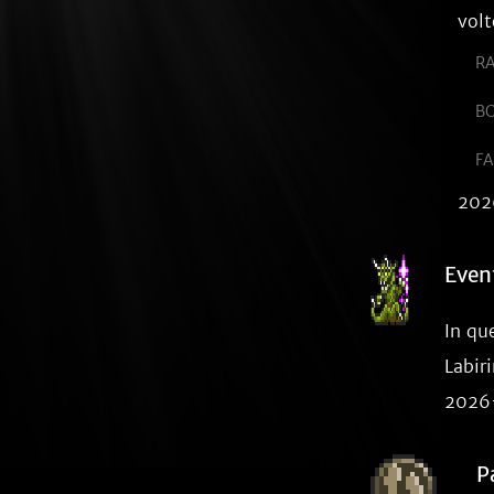
volt
RA
BO
FA
202
Even
In qu
Labir
2026
P