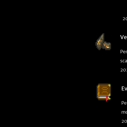
2
Ve
Pe
sca
20
E
Pe
mo
20