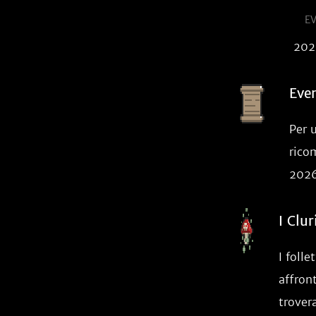
E
202
Even
Per 
rico
2026
I Clu
I folle
affron
trovera